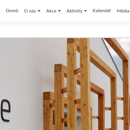
Přejít
k
Domů
Kalendář
O nás
Akce
Aktivity
Média
obsahu
webu