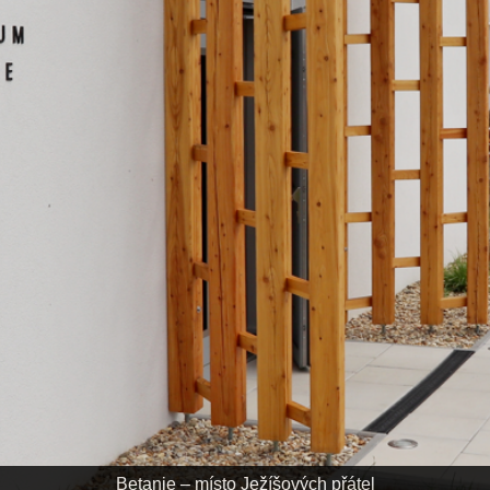
Kosťa – Naděje v bouři
KEV = DOMOV = RO