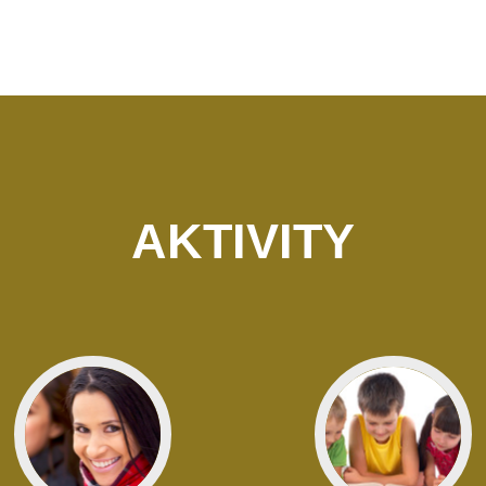
AKTIVITY
Jít
Jít
do
do
Ženy
Děti
ŽENY
DĚTI