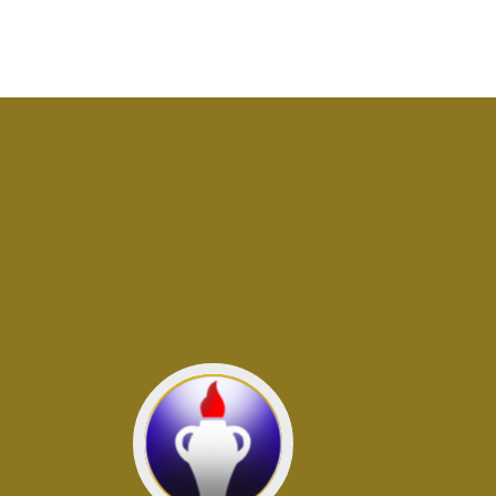
Jít
do
GEDEONI
GEDEONI