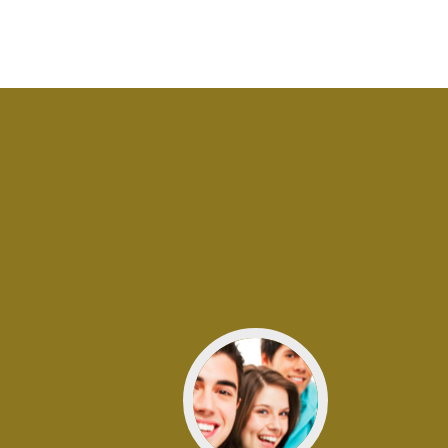
Jít
do
Mládež
MLÁDEŽ