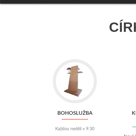
Jít
do
BOHOSLUŽBA
BOHOSLUŽBA
K
Každou neděli v 9:30
Nové K