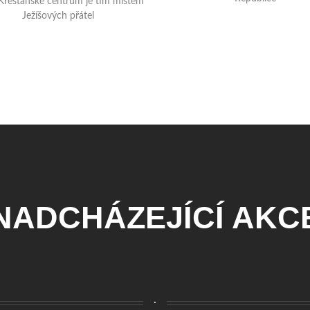
NADCHÁZEJÍCÍ AKC
.
MODLITEBNÍ SETKÁNÍ
07. 08. 2026
18.00
20.00
-
ťanské Centrum Apoštolské Církve, Dělnická 2830, 688 01 Uher