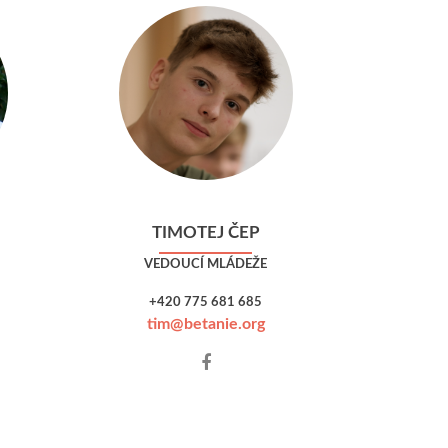
TIMOTEJ ČEP
VEDOUCÍ MLÁDEŽE
+420 775 681 685
tim@betanie.org
Facebook
account
of
Timotej
Čep