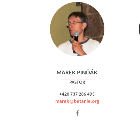
MAREK PINĎÁK
PASTOR
+420 737 286 493
marek@betanie.org
Facebook
account
of
Marek
Pinďák