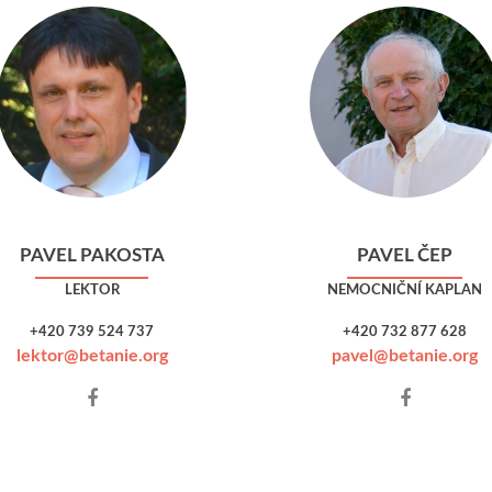
PAVEL PAKOSTA
PAVEL ČEP
LEKTOR
NEMOCNIČNÍ KAPLAN
+420 739 524 737
+420 732 877 628
lektor@betanie.org
pavel@betanie.org
Facebook
Facebook
account
account
of
of
Pavel
Pavel
Pakosta
Čep