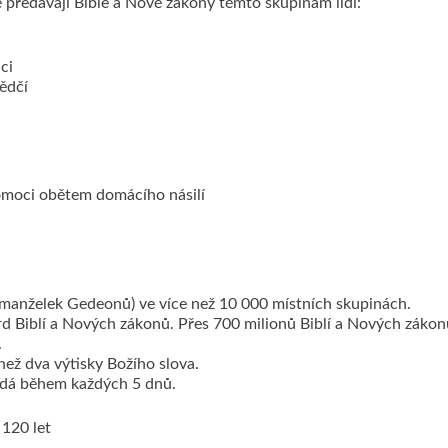
ředávají Bible a Nové zákony těmto skupinám lidí:
áci
ědčí
omoci obětem domácího násilí
manželek Gedeonů) ve více než 10 000 místních skupinách.
rd Biblí a Nových zákonů. Přes 700 milionů Biblí a Nových zákon
.
než dva výtisky Božího slova.
ozdá během každých 5 dnů.
 120 let