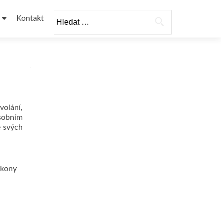
Vyhledávání
Kontakt
volání,
osobním
e svých
ákony