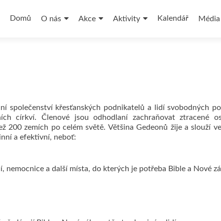
Přejít
k
Domů
Kalendář
O nás
Akce
Aktivity
Média
obsahu
webu
 společenství křesťanských podnikatelů a lidí svobodných po
lních církví. Členové jsou odhodlaní zachraňovat ztracené 
než 200 zemích po celém světě. Většina Gedeonů žije a slouží v
ní a efektivní, neboť:
ní, nemocnice a další místa, do kterých je potřeba Bible a Nové z