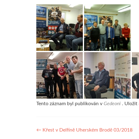
Tento záznam byl publikován v
Gedeoni
. Uložit
Navigace
←
Křest v Delfíně Uherském Brodě 03/2018