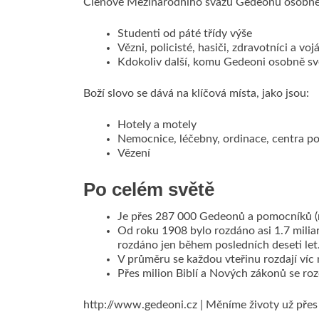
Členové Mezinárodního svazu Gedeonů osobně p
Studenti od páté třídy výše
Vězni, policisté, hasiči, zdravotníci a voj
Kdokoliv další, komu Gedeoni osobně sv
Boží slovo se dává na klíčová místa, jako jsou:
Hotely a motely
Nemocnice, léčebny, ordinace, centra p
Vězení
Po celém světě
Je přes 287 000 Gedeonů a pomocníků (
Od roku 1908 bylo rozdáno asi 1.7 milia
rozdáno jen během posledních deseti let
V průměru se každou vteřinu rozdají víc 
Přes milion Biblí a Nových zákonů se r
http://www.gedeoni.cz | Měníme životy už přes