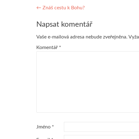
Navigace
←
Znáš cestu k Bohu?
pro
Napsat komentář
příspěvek
Vaše e-mailová adresa nebude zveřejněna.
Vyža
Komentář
*
Jméno
*