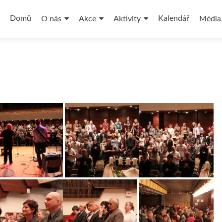
Přejít
k
Domů
Kalendář
O nás
Akce
Aktivity
Média
obsahu
webu