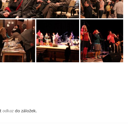
it
odkaz
do záložek.