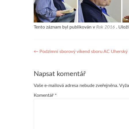
Tento záznam byl publikován v
Rok 2016
. Ulož
Navigace
←
Podzimní sborový víkend sboru AC Uherský
pro
příspěvek
Napsat komentář
Vaše e-mailová adresa nebude zveřejněna.
Vyža
Komentář
*