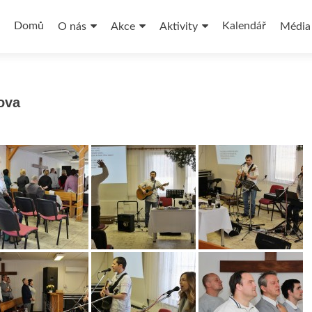
Přejít
k
Domů
Kalendář
O nás
Akce
Aktivity
Média
obsahu
webu
ova